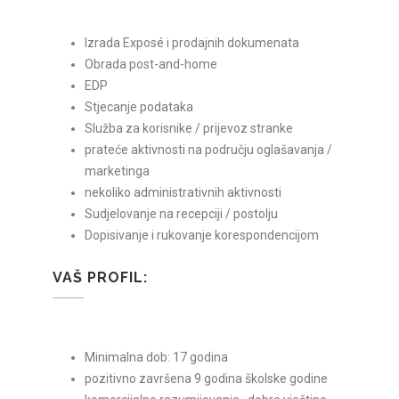
Izrada Exposé i prodajnih dokumenata
Obrada post-and-home
EDP
Stjecanje podataka
Služba za korisnike / prijevoz stranke
prateće aktivnosti na području oglašavanja /
marketinga
nekoliko administrativnih aktivnosti
Sudjelovanje na recepciji / postolju
Dopisivanje i rukovanje korespondencijom
VAŠ PROFIL:
Minimalna dob: 17 godina
pozitivno završena 9 godina školske godine