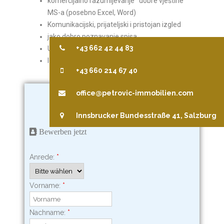
komercijalno razumijevanje
dobre vještine
MS-a (posebno Excel, Word)
Komunikacijski, prijateljski i pristojan izgled
jako dobro poznavanje spisa
+43 662 42 44 83
Užitak u radu s ljudima
Idealno: vozačka dozvola
+43 660 214 67 40
office@petrovic-immobilien.com
Innsbrucker Bundesstraße 41, Salzburg
Bewerben jetzt
Anrede:
*
Vorname:
*
Nachname:
*