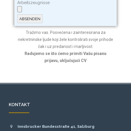
Arbeitszeugnisse
Tražimo vas. Posvećena i zainteresirana za
nekretninske ljude koji žele kontrolirati svoje prihode
čak i uz predanost i marljivost.
Radujemo se što ćemo primiti Vašu pisanu
prijavu, uključujući CV
KONTAKT
Innsbrucker Bundesstraße 41, Salzburg