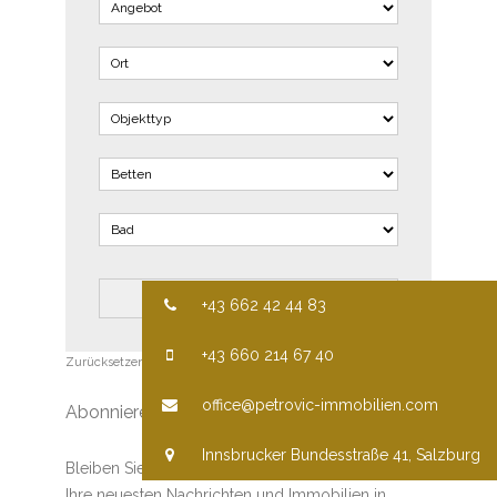
+43 662 42 44 83
+43 660 214 67 40
Zurücksetzen
Erweiterte Suche
office@petrovic-immobilien.com
Abonnieren
Innsbrucker Bundesstraße 41, Salzburg
Bleiben Sie auf dem Laufenden und erhalten Sie
Ihre neuesten Nachrichten und Immobilien in